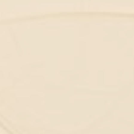
NÁŠ PRÍSTUP
V Mind&Body zdravotnom centre ponúkame
celostný, integratívny a psychosomatický