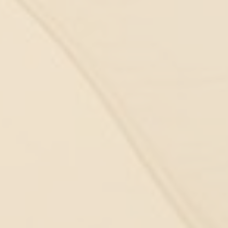
pohľad na zdravie. Jednoduchšie povedané:
pozeráme sa na človeka ako na človeka, a nie
ako na diagnózu. Telesné príznaky a choroby
sa snažíme vnímať ako informáciu, ktorej
chceme porozumieť v kontexte špecifického
životného príbehu každého človeka.
Ponúkame služby všeobecnej ambulancie pre
dospelých s psychosomatickým prístupom,
služby psychológov a psychoterapeutov,
fyzioterapiu, neurofeedback, HRV analýzu,
prácu so stresom a mnohé ďalšie služby.
PONUKA NAŠICH SLUŽIEB
VŠEOBECNÁ AMBULANCIA S
PSYCHOSOMATICKÝM PRÍSTUPOM