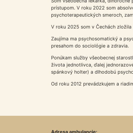
Som všeobecná lekárka, dlhoročne p
prístupom. V roku 2022 som absolvov
psychoterapeutických smeroch, zame
V roku 2025 som v Čechách zložila 
Zaujíma ma psychosomatický a psych
presahom do sociológie a zdravia.
Ponúkam služby všeobecnej starostli
života jednotlivca, ďalej jednoraz
spánkový holter) a dlhodobú psycho
Od roku 2012 prevádzkujem a riad
Adresa ambulancie: