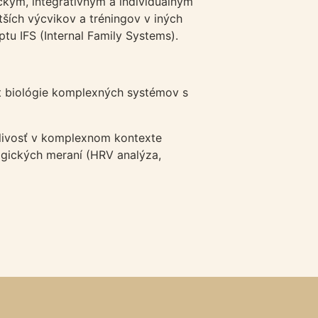
ckým, integratívnym a individuálnym
ších výcvikov a tréningov v iných
u IFS (Internal Family Systems).
t biológie komplexných systémov s
tlivosť v komplexnom kontexte
ogických meraní (HRV analýza,