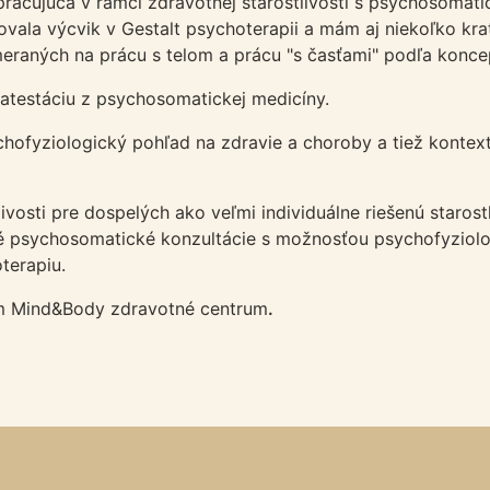
racujúca v rámci zdravotnej starostlivosti s psychosomati
ala výcvik v Gestalt psychoterapii a mám aj niekoľko krat
raných na prácu s telom a prácu "s časťami" podľa koncept
atestáciu z psychosomatickej medicíny.
ofyziologický pohľad na zdravie a choroby a tiež kontex
vosti pre dospelých ako veľmi individuálne riešenú staros
ové psychosomatické konzultácie s možnosťou psychofyziol
terapiu.
im Mind&Body zdravotné centrum
.