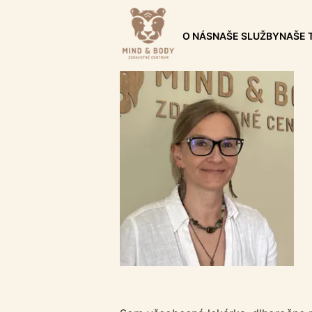
O NÁS
NAŠE SLUŽBY
NAŠE 