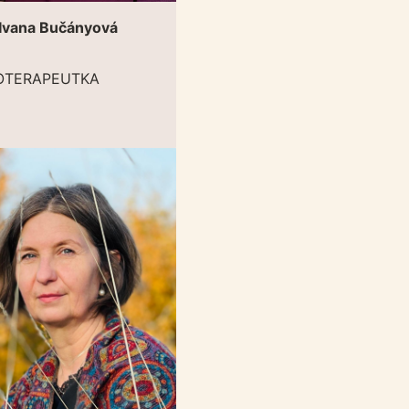
 Ivana Bučányová
OTERAPEUTKA