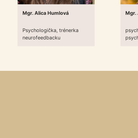
Mgr. Alica Humlová
Mgr.
Psychologička, trénerka
psych
neurofeedbacku
psyc